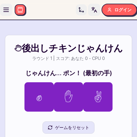
ログイン
Toggle language
後出しチキンじゃんけん
ラウンド
1
| スコア: あなた
0
- CPU
0
じゃんけん... ポン！ (最初の手)
✊
✋
✌️
ゲームをリセット