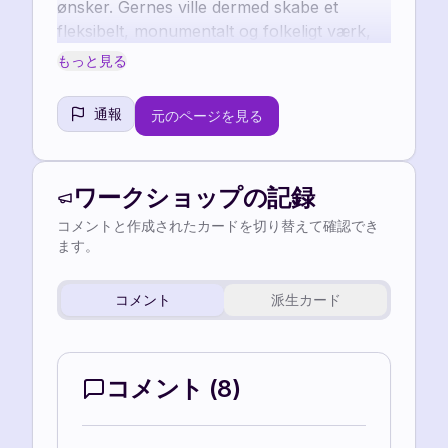
ønsker. Gernes ville dermed skabe et 
fleksibelt, monumentalt og folkeligt værk, 
der kan justeres og tilpasses i samspil med 
もっと見る
en given arkitekturs dimen¬sioner og 
通報
元のページを見る
ワークショップの記録
コメントと作成されたカードを切り替えて確認でき
ます。
コメント
派生カード
コメント
(
8
)