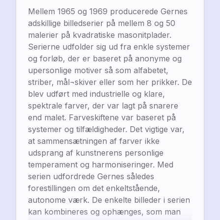
Mellem 1965 og 1969 producerede Gernes 
adskillige billedserier på mellem 8 og 50 
malerier på kvadratiske masonitplader. 
Serierne udfolder sig ud fra enkle systemer 
og forløb, der er baseret på anonyme og 
upersonlige motiver så som alfabetet, 
striber, mål¬skiver eller som her prikker. De 
blev udført med industrielle og klare, 
spektrale farver, der var lagt på snarere 
end malet. Farveskiftene var baseret på 
systemer og tilfældigheder. Det vigtige var, 
at sammensætningen af farver ikke 
udsprang af kunstnerens personlige 
temperament og harmoniseringer. Med 
serien udfordrede Gernes således 
forestillingen om det enkeltstående, 
autonome værk. De enkelte billeder i serien 
kan kombineres og ophænges, som man 