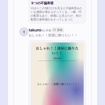
９つの不協和音
やはりこの1枚だけを見ると不協和音みた
いな感情が湧き上がってくる。一瞬、円
の配置もあり、綺麗にも見えたが、色の
配置の違和感がまさってしまった
takumi
通報
6か月前
t
おしゃれ！！部屋に飾りたい！！