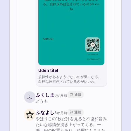
Uden titel
規律性があるようでないのが気になる。
白枠以外混色されているのがいいね
ふくしま
通報
6か月前
ふ
どうも
ふなよし
通報
6か月前
やはりこの1枚だけを見ると不協和音み
たいな感情が湧き上がってくる。一
瞬、円の配置もあり、綺麗にも見えた