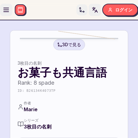
ログイン
Toggle language
3Dで見る
3枚目の名刺
お菓子も共通言語
Rank:
8
spade
ID:
B26134K4073TP
作者
Marie
シリーズ
3枚目の名刺