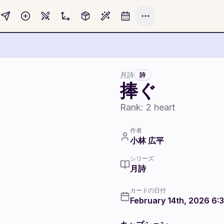
月詩
詩
捧ぐ
Rank:
2
heart
作者
小林 広平
シリーズ
月詩
カードの日付
February 14th, 2026 6: