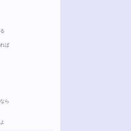
る

れば

なら

よ
