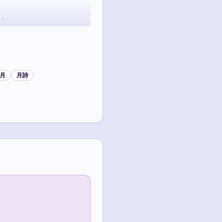
だ

かけて
2月
月詩