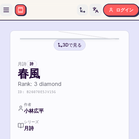
ログイン
Toggle language
3
3
3Dで見る
月詩
詩
春風
Rank:
3
diamond
ID:
B26070E5JV15G
作者
小林広平
シリーズ
月詩