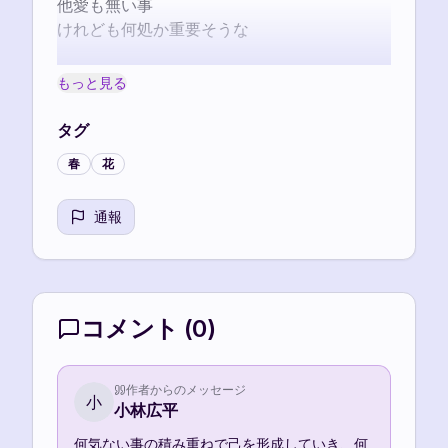
他愛も無い事

けれども何処か重要そうな

春の香りに誘われて

もっと見る
顔を出した小さな生命

見つけた事が嬉しくて

タグ
心の隅に留め置く

春
花
私の中で色が混ざる

通報
季節の便りを運ぶ春風を感じ

積み重ね行く事の尊きを知る

呼吸をする事と同じであるのだ
コメント
(
0
)
作者からのメッセージ
小
小林広平
何気ない事の積み重ねで己を形成していき、何