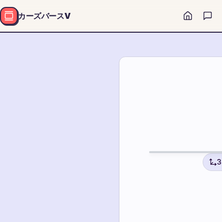
カーズバースV
2