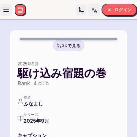
ログイン
Toggle language
4
3Dで見る
2025年9月
駆け込み宿題の巻
Rank:
4
club
作者
ふなよし
シリーズ
2025年9月
キャプション