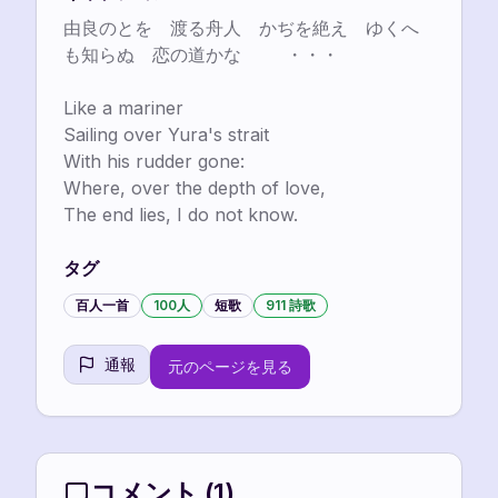
由良のとを　渡る舟人　かぢを絶え　ゆくへ
も知らぬ　恋の道かな	 	・・・

Like a mariner

Sailing over Yura's strait

With his rudder gone:

Where, over the depth of love,

The end lies, I do not know.
タグ
百人一首
100人
短歌
911 詩歌
通報
元のページを見る
コメント
(
1
)