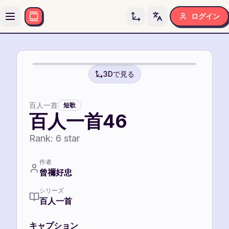
ログイン
Toggle language
6
6
3Dで見る
百人一首
短歌
百人一首46
Rank:
6
star
作者
曾禰好忠
シリーズ
百人一首
キャプション