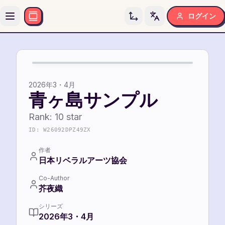
ログイン
Toggle language
10
10
2026年3・4月
青ヶ島サンプル
Rank:
10
star
ID:
W26092DPZ49ZX
作者
日本リベラルアーツ協会
Co-Author
芥夜織
シリーズ
2026年3・4月