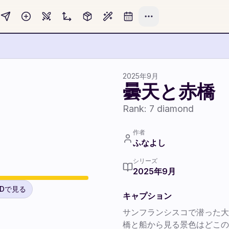
2025年9月
曇天と赤橋
Rank:
7
diamond
作者
ふなよし
シリーズ
2025年9月
3Dで見る
キャプション
サンフランシスコで潜った大