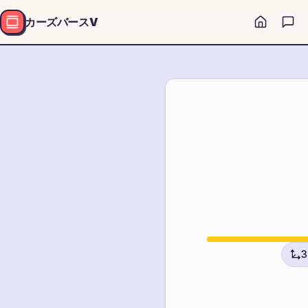
カーズバースV
7